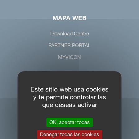
MAPA WEB
Download Centre
PARTNER PORTAL
MYVICON
CONTACTO
Este sitio web usa cookies
y te permite controlar las
Kverneland Group Ibérica S.A.
que deseas activar
Zona Franca, Calle F, 28
08040 Barcelona
OK, aceptar todas
Denegar todas las cookies
Teléfono +34 932 649 050