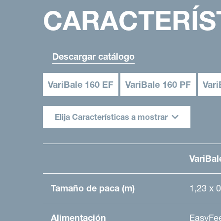
CARACTERÍS
Descargar catálogo
VariBale 160 EF
VariBale 160 PF
Vari
Elija Características a mostrar
VariBal
Tamaño de paca (m)
1,23 x 0
Alimentación
EasyFe