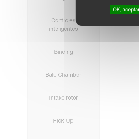
OK, acepta
Controles
inteligentes
Binding
Bale Chamber
Intake rotor
Pick-Up