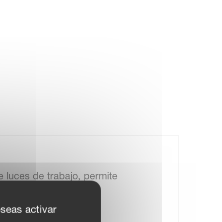
e luces de trabajo, permite
el atado y mantener
eseas activar
s largas.