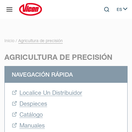
Panel de gestión de cookies
ES
Skip to main content
Search
Select 
Inicio
Agricultura de precisión
AGRICULTURA DE PRECISIÓN
NAVEGACIÓN RÁPIDA
Localice Un Distribuidor
Despieces
Catálogo
Manuales