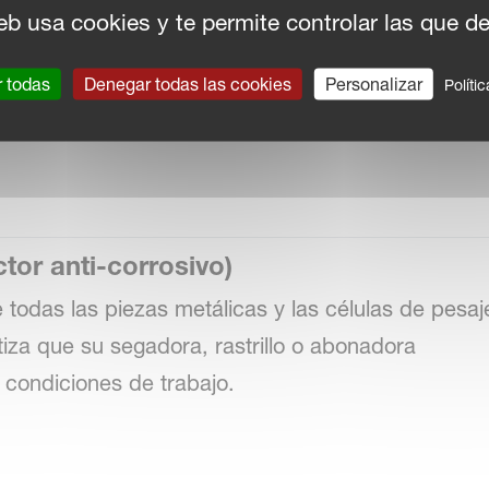
 aditivos sin plomo 'Extreme Pressure'.
eb usa cookies y te permite controlar las que d
r todas
Denegar todas las cookies
Personalizar
rte se puede usar para la lubricación de casi todos
Políti
de engranajes industriales que están sujetos a
tor anti-corrosivo)
todas las piezas metálicas y las células de pesaj
tiza que su segadora, rastrillo o abonadora
condiciones de trabajo.