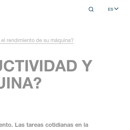
ES
Search
Select lang
 el rendimiento de su máquina?
CTIVIDAD Y
UINA?
nto. Las tareas cotidianas en la