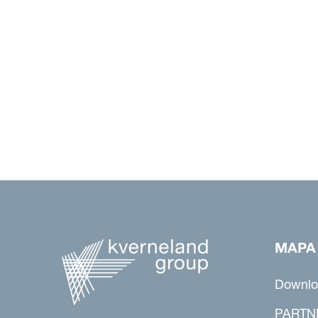
MAPA
Downlo
PARTN