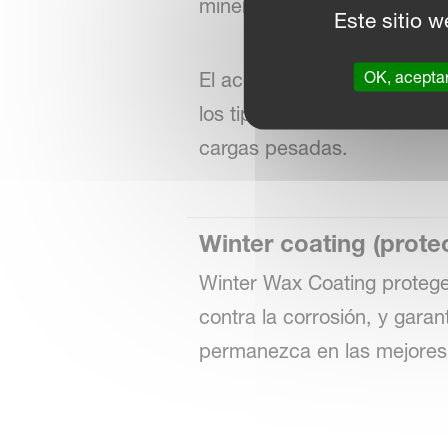
mineral, complementado con
Este sitio w
OK, acepta
El aceite de la barra de co
los tipos de transmisiones 
cargas pesadas.
Winter coating (protec
Winter Wax Coating protege 
contra la corrosión, y garan
permanezca en las mejores 