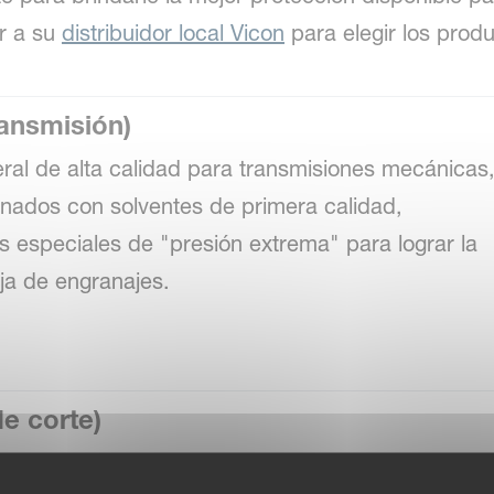
ar a su
distribuidor local Vicon
para elegir los pro
ransmisión)
eral de alta calidad para transmisiones mecánicas
inados con solventes de primera calidad,
 especiales de "presión extrema" para lograr la
ja de engranajes.
de corte)
m de transmisiones. El producto se basa en aceite