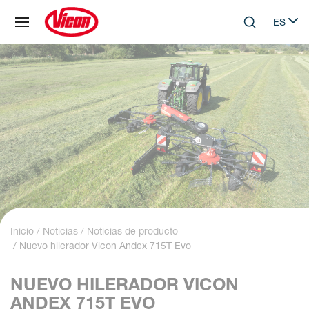
Panel de gestión de cookies
ES
Skip to main content
Search
Select 
Inicio
Noticias
Noticias de producto
Nuevo hilerador Vicon Andex 715T Evo
NUEVO HILERADOR VICON
ANDEX 715T EVO