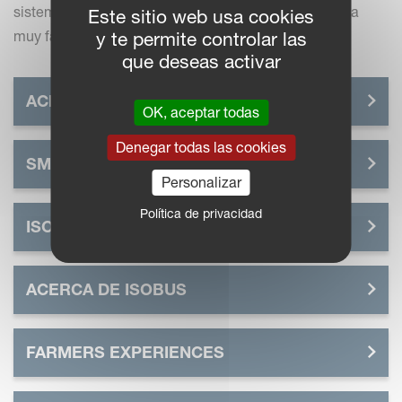
sistemas adecuados con los que, en primer lugar, sea
Este sitio web usa cookies
muy fácil trabajar.
y te permite controlar las
que deseas activar
ACERCA DE IM FARMING
OK, aceptar todas
Denegar todas las cookies
SMART FARMING: EL FUTURO
Personalizar
Política de privacidad
ISOMATCH
ACERCA DE ISOBUS
FARMERS EXPERIENCES