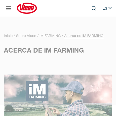
Panel de gestión de cookies
ES
Skip to main content
Search
Select 
Inicio
Sobre Vicon
iM FARMING
Acerca de iM FARMING
ACERCA DE IM FARMING